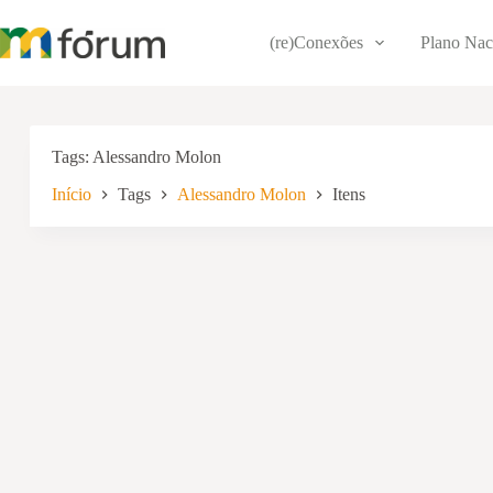
Pular
para
(re)Conexões
Plano Nac
o
conteúdo
Tags
Alessandro Molon
Início
Tags
Alessandro Molon
Itens