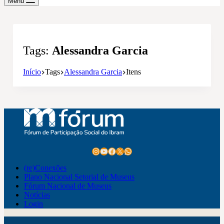
Menu
Tags
Alessandra Garcia
Início
Tags
Alessandra Garcia
Itens
Instagram
Youtube
Facebook
X
WhatsApp
(re)Conexões
Plano Nacional Setorial de Museus
Fórum Nacional de Museus
Notícias
Login