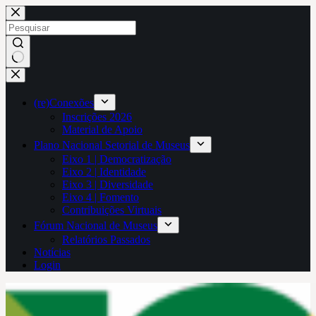
Pular
para
o
conteúdo
Sem
resultados
(re)Conexões
Inscrições 2026
Material de Apoio
Plano Nacional Setorial de Museus
Eixo 1 | Democratização
Eixo 2 | Identidade
Eixo 3 | Diversidade
Eixo 4 | Fomento
Contribuições Virtuais
Fórum Nacional de Museus
Relatórios Passados
Notícias
Login