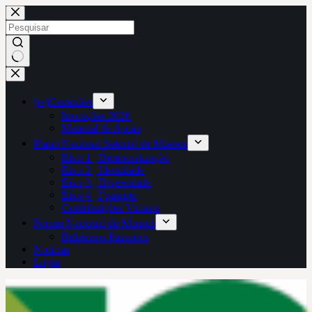
Pular
para
o
conteúdo
Sem
resultados
(re)Conexões
Inscrições 2026
Material de Apoio
Plano Nacional Setorial de Museus
Eixo 1 | Democratização
Eixo 2 | Identidade
Eixo 3 | Diversidade
Eixo 4 | Fomento
Contribuições Virtuais
Fórum Nacional de Museus
Relatórios Passados
Notícias
Login