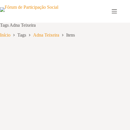
Pular
para
o
conteúdo
Tags
Adna Teixeira
Início
Tags
Adna Teixeira
Itens