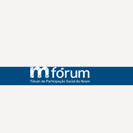
Instagram
Youtube
Facebook
X
WhatsApp
(re)Conexões
Plano Nacional Setorial de Museus
Fórum Nacional de Museus
Notícias
Login