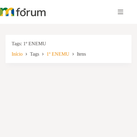
Pular
para
o
conteúdo
Tags
1º ENEMU
Início
Tags
1º ENEMU
Itens