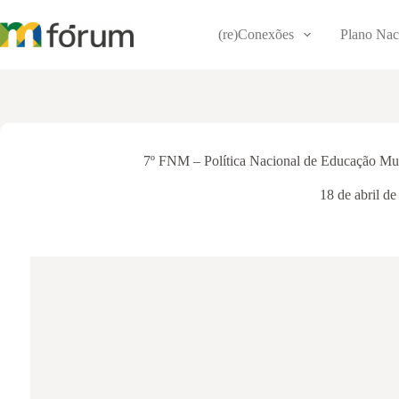
Pular
para
(re)Conexões
Plano Nac
o
conteúdo
7º FNM – Política Nacional de Educação Mus
18 de abril d