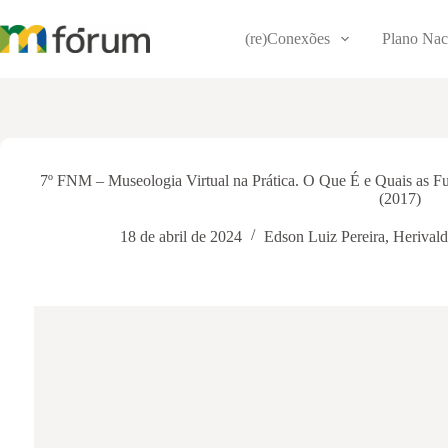
Pular
para
(re)Conexões
Plano Nac
o
conteúdo
7º FNM – Museologia Virtual na Prática. O Que É e Quais as F
(2017)
18 de abril de 2024
Edson Luiz Pereira
,
Herival