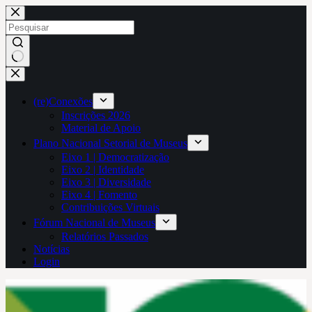
Pular
para
o
conteúdo
Sem
resultados
(re)Conexões
Inscrições 2026
Material de Apoio
Plano Nacional Setorial de Museus
Eixo 1 | Democratização
Eixo 2 | Identidade
Eixo 3 | Diversidade
Eixo 4 | Fomento
Contribuições Virtuais
Fórum Nacional de Museus
Relatórios Passados
Notícias
Login