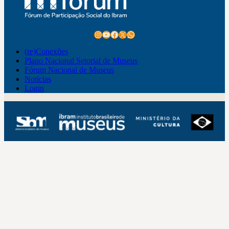
Instagram
Youtube
Facebook
X
WhatsApp
(re)Conexões
Plano Nacional Setorial de Museus
Fórum Nacional de Museus
Notícias
Login