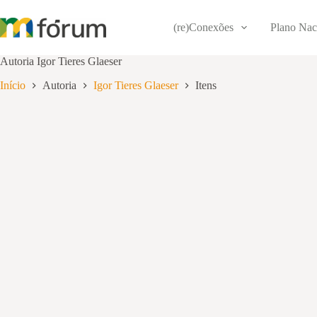
Pular
para
(re)Conexões
Plano Nac
o
conteúdo
Autoria
Igor Tieres Glaeser
Início
Autoria
Igor Tieres Glaeser
Itens