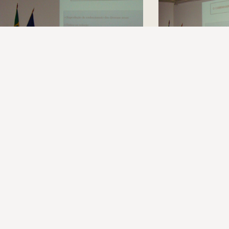
3º FNM
3º FNM – Caminhar hi
contexto (2008)
18 de abril de 2024
18 de abril de 