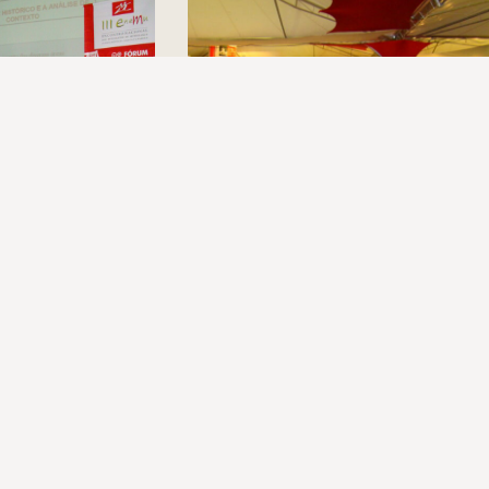
stórico e análise de
3º FNM – Salão (2008)
18 de abril de 2024
2024
(re)Conexões
Plano Nacional Setorial de Museus
Fórum