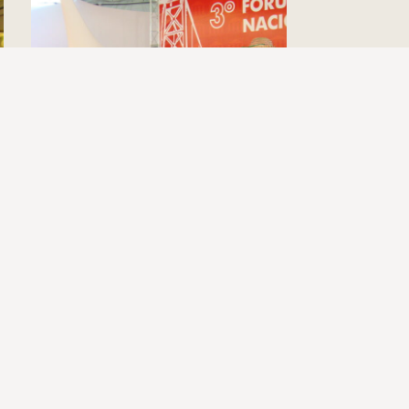
3º FNM – Programação Cultural (2008)
18 de abril de 2024
 Nacional de Museus
Notícias
Login