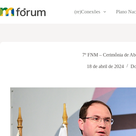
Pular
para
(re)Conexões
Plano Nac
o
conteúdo
7º FNM – Cerimônia de Abe
18 de abril de 2024
Do