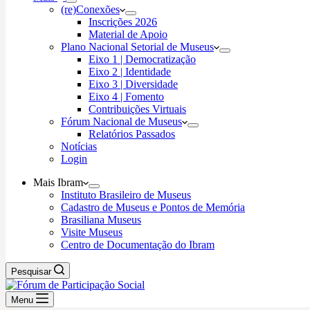
(re)Conexões
Inscrições 2026
Material de Apoio
Plano Nacional Setorial de Museus
Eixo 1 | Democratização
Eixo 2 | Identidade
Eixo 3 | Diversidade
Eixo 4 | Fomento
Contribuições Virtuais
Fórum Nacional de Museus
Relatórios Passados
Notícias
Login
Mais Ibram
Instituto Brasileiro de Museus
Cadastro de Museus e Pontos de Memória
Brasiliana Museus
Visite Museus
Centro de Documentação do Ibram
Pesquisar
Menu