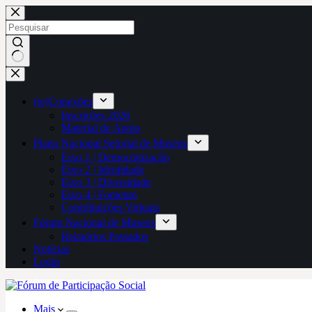
Pular
para
o
conteúdo
Sem
resultados
(re)Conexões
Inscrições 2026
Material de Apoio
Plano Nacional Setorial de Museus
Eixo 1 | Democratização
Eixo 2 | Identidade
Eixo 3 | Diversidade
Eixo 4 | Fomento
Contribuições Virtuais
Fórum Nacional de Museus
Relatórios Passados
Notícias
Login
Mais