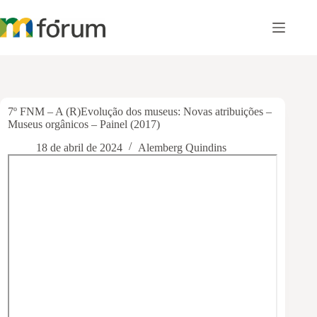
Pular
para
o
conteúdo
7º FNM – A (R)Evolução dos museus: Novas atribuições –
Museus orgânicos – Painel (2017)
18 de abril de 2024
Alemberg Quindins