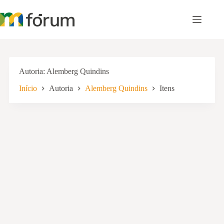
Pular
para
o
conteúdo
Autoria
Alemberg Quindins
Início
Autoria
Alemberg Quindins
Itens