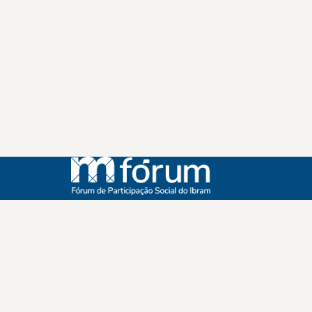
Instagram
Youtube
Facebook
X
WhatsApp
(re)Conexões
Plano Nacional Setorial de Museus
Fórum Nacional de Museus
Notícias
Login