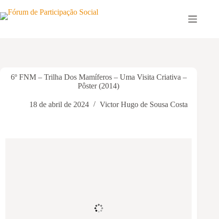
Pular
para
o
conteúdo
6º FNM – Trilha Dos Mamíferos – Uma Visita Criativa –
Pôster (2014)
18 de abril de 2024
Victor Hugo de Sousa Costa