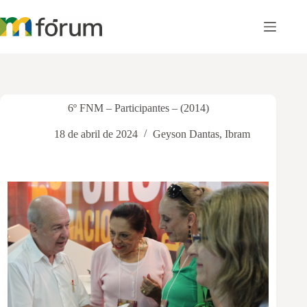
Pular
para
o
conteúdo
6º FNM – Participantes – (2014)
18 de abril de 2024
Geyson Dantas
,
Ibram