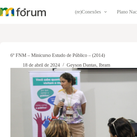
Pular
para
(re)Conexões
Plano Nac
o
conteúdo
6º FNM – Minicurso Estudo de Público – (2014)
18 de abril de 2024
Geyson Dantas
,
Ibram