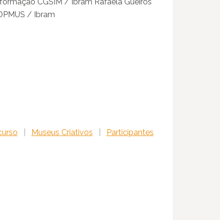
nformação CGSIM / Ibram Rafaela Gueiros
 DPMUS / Ibram
curso
|
Museus Criativos
|
Participantes