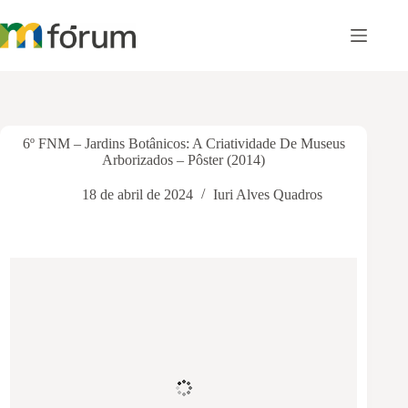
Pular
para
o
conteúdo
6º FNM – Jardins Botânicos: A Criatividade De Museus
Arborizados – Pôster (2014)
18 de abril de 2024
Iuri Alves Quadros