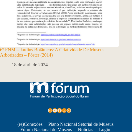
6º FNM – Jardins Botânicos: A Criatividade De Museus
Arborizados – Pôster (2014)
18 de abril de 2024
Instagram
Youtube
Facebook
X
WhatsApp
(re)Conexões
Plano Nacional Setorial de Museus
Fórum Nacional de Museus
Notícias
Login