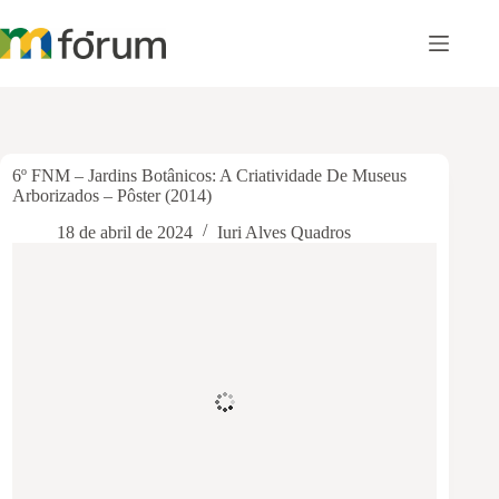
Pular
para
o
conteúdo
6º FNM – Jardins Botânicos: A Criatividade De Museus
Arborizados – Pôster (2014)
18 de abril de 2024
Iuri Alves Quadros