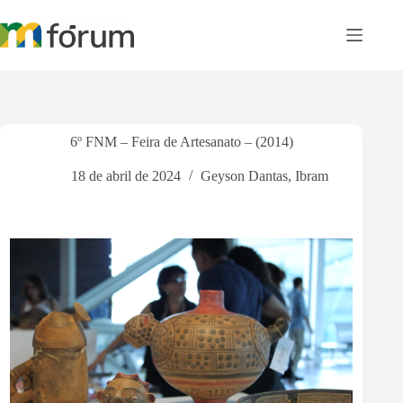
Pular
para
o
conteúdo
6º FNM – Feira de Artesanato – (2014)
18 de abril de 2024
Geyson Dantas
,
Ibram