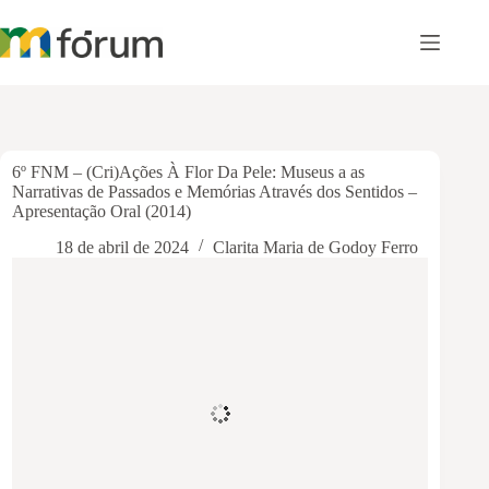
Pular
para
o
conteúdo
6º FNM – (Cri)Ações À Flor Da Pele: Museus a as
Narrativas de Passados e Memórias Através dos Sentidos –
Apresentação Oral (2014)
18 de abril de 2024
Clarita Maria de Godoy Ferro