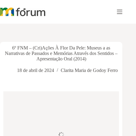
Pular
para
o
conteúdo
6º FNM – (Cri)Ações À Flor Da Pele: Museus a as
Narrativas de Passados e Memórias Através dos Sentidos –
Apresentação Oral (2014)
18 de abril de 2024
Clarita Maria de Godoy Ferro