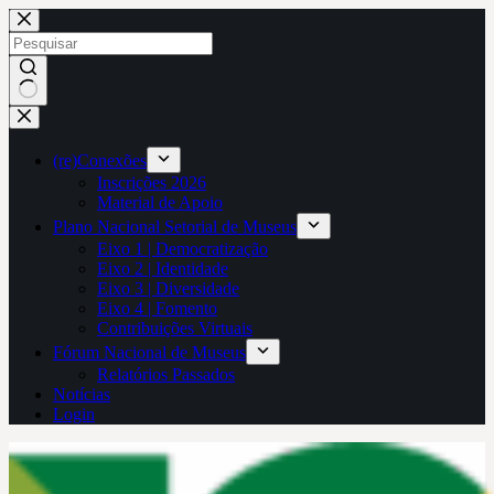
Pular
para
o
conteúdo
Sem
resultados
(re)Conexões
Inscrições 2026
Material de Apoio
Plano Nacional Setorial de Museus
Eixo 1 | Democratização
Eixo 2 | Identidade
Eixo 3 | Diversidade
Eixo 4 | Fomento
Contribuições Virtuais
Fórum Nacional de Museus
Relatórios Passados
Notícias
Login