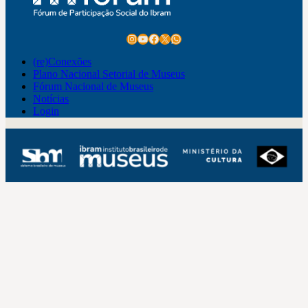
Instagram
Youtube
Facebook
X
WhatsApp
(re)Conexões
Plano Nacional Setorial de Museus
Fórum Nacional de Museus
Notícias
Login