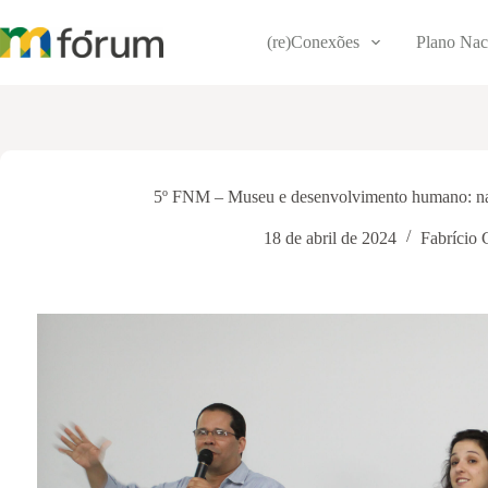
Pular
para
(re)Conexões
Plano Nac
o
conteúdo
5º FNM – Museu e desenvolvimento humano: narr
18 de abril de 2024
Fabrício 