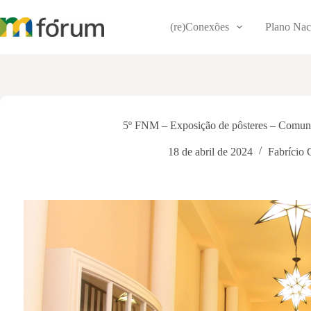
Pular
para
(re)Conexões
Plano Nac
o
conteúdo
5º FNM – Exposição de pôsteres – Comun
18 de abril de 2024
Fabrício 