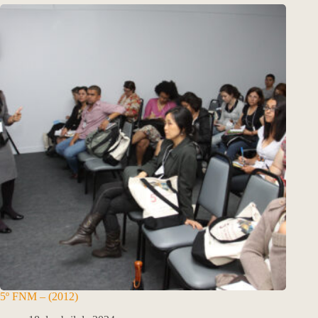
5º FNM – (2012)