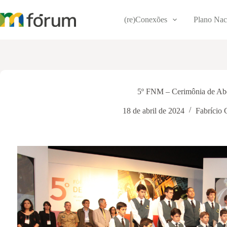
Pular
para
(re)Conexões
Plano Nac
o
conteúdo
5º FNM – Cerimônia de Abe
18 de abril de 2024
Fabrício 