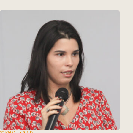
5º FNM – (2012)