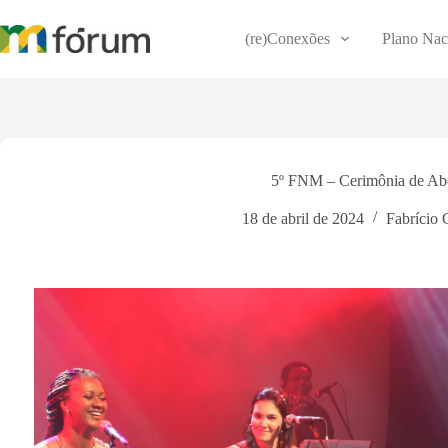
Pular
para
(re)Conexões
Plano Nac
o
conteúdo
5º FNM – Cerimônia de Abe
18 de abril de 2024
Fabrício 