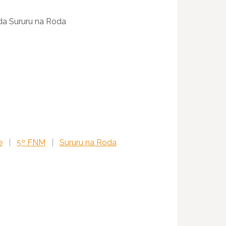
da Sururu na Roda
e
|
5º FNM
|
Sururu na Roda