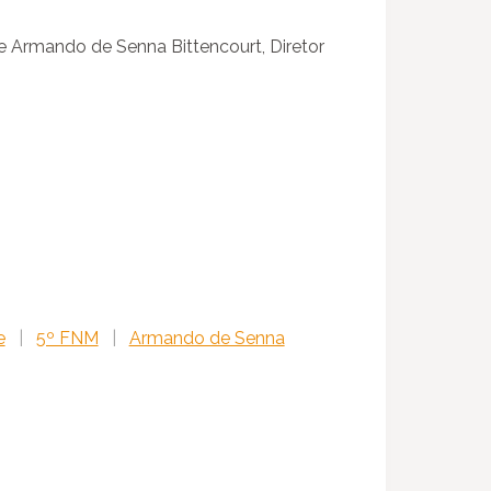
e Armando de Senna Bittencourt, Diretor
e
|
5º FNM
|
Armando de Senna