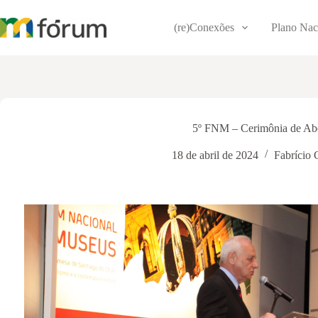
Pular
para
(re)Conexões
Plano Nac
o
conteúdo
5º FNM – Cerimônia de Abe
18 de abril de 2024
Fabrício 