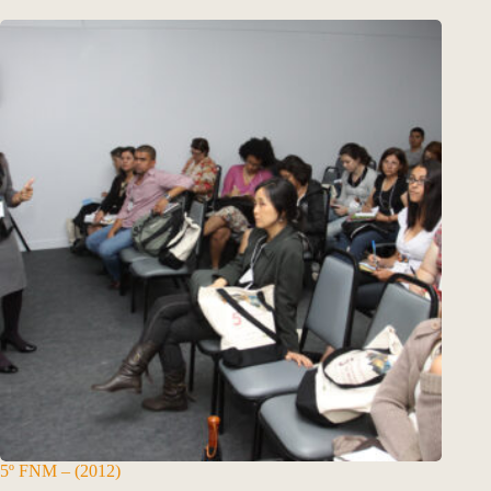
5º FNM – (2012)