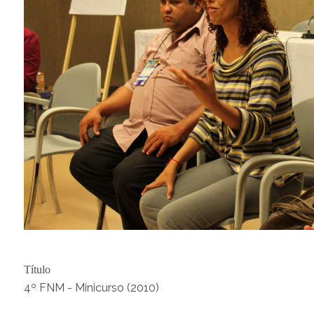
Título
4º FNM - Minicurso (2010)