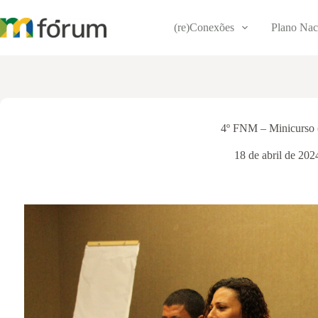
Pular
para
(re)Conexões
Plano Nac
o
conteúdo
4º FNM – Minicurso 
18 de abril de 202