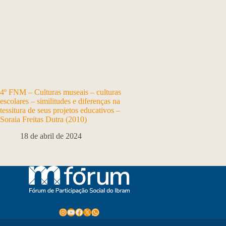
4º FNM – Culturas museais – culturas
escolares – similitudes e diferenças na
tessitura de seus projetos educativos –
Soraia Freitas Dutra (2010)
18 de abril de 2024
Instagram
Youtube
Facebook
X
WhatsApp