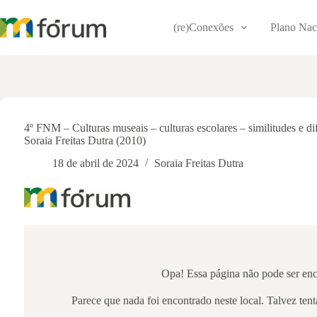
Pular
para
(re)Conexões
Plano Nac
o
conteúdo
4º FNM – Culturas museais – culturas escolares – similitudes e dif
Soraia Freitas Dutra (2010)
18 de abril de 2024
Soraia Freitas Dutra