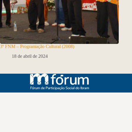
3º FNM – Programação Cultural (2008)
18 de abril de 2024
Instagram
Youtube
Facebook
X
WhatsApp
(re)Conexões
Plano Nacional Setorial de Museus
Fórum Nacional de Museus
Notícias
Login