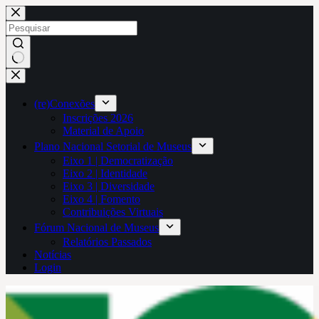
Pular
para
o
conteúdo
Sem
resultados
(re)Conexões
Inscrições 2026
Material de Apoio
Plano Nacional Setorial de Museus
Eixo 1 | Democratização
Eixo 2 | Identidade
Eixo 3 | Diversidade
Eixo 4 | Fomento
Contribuições Virtuais
Fórum Nacional de Museus
Relatórios Passados
Notícias
Login