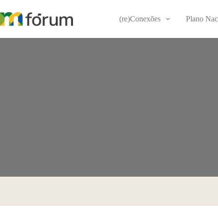
Pular
para
(re)Conexões
Plano Nac
o
conteúdo