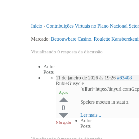
Início
›
Contribuições Virtuais no Plano Nacional Seto
Marcado:
Betrouwbare Casino
,
Roulette Kansbereken
Visualizando 0 resposta da discussão
Autor
Posts
11 de janeiro de 2026 às 19:26
#63408
RubieGusycle
[u][url=https://tinyurl.com/2c
Apoio
Spelers moeten in staat z
0
Ler mais...
Autor
Não apoio
Posts