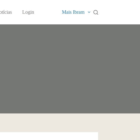
tícias
Login
Mais Ibram