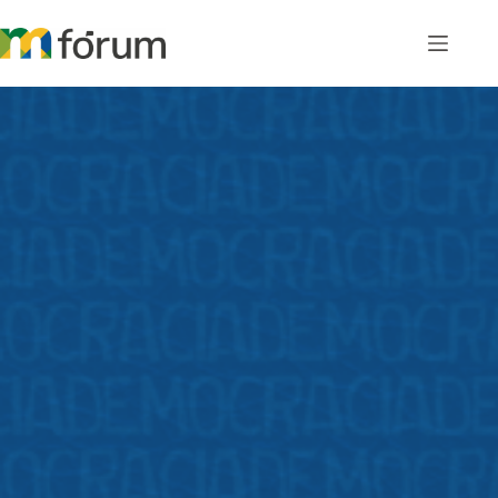
Pular
para
o
conteúdo