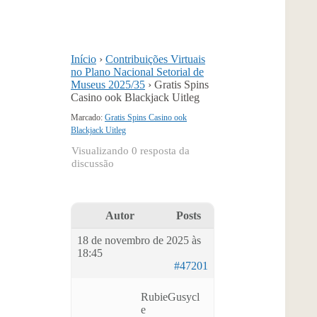
Início
›
Contribuições Virtuais
no Plano Nacional Setorial de
Museus 2025/35
›
Gratis Spins
Casino ook Blackjack Uitleg
Marcado:
Gratis Spins Casino ook
Blackjack Uitleg
Visualizando 0 resposta da
discussão
Autor
Posts
18 de novembro de 2025 às
18:45
#47201
RubieGusycl
e