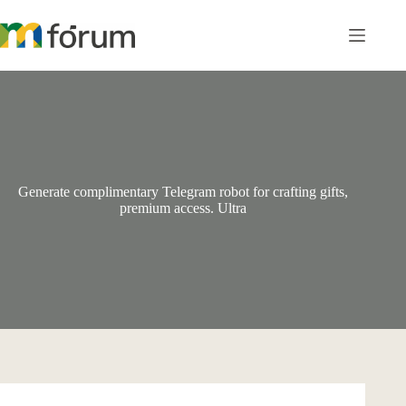
Pular
para
o
conteúdo
Generate complimentary Telegram robot for crafting gifts,
premium access. Ultra