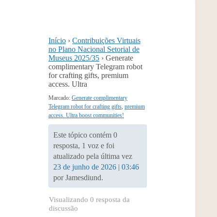
Início
›
Contribuições Virtuais
no Plano Nacional Setorial de
Museus 2025/35
›
Generate
complimentary Telegram robot
for crafting gifts, premium
access. Ultra
Marcado:
Generate complimentary
Telegram robot for crafting gifts
,
premium
access. Ultra boost communities!
Este tópico contém 0
resposta, 1 voz e foi
atualizado pela última vez
23 de junho de 2026 | 03:46
por Jamesdiund.
Visualizando 0 resposta da
discussão