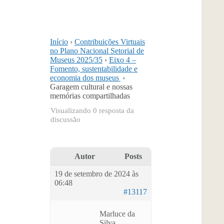
Início
›
Contribuições Virtuais
no Plano Nacional Setorial de
Museus 2025/35
›
Eixo 4 –
Fomento, sustentabilidade e
economia dos museus
›
Garagem cultural e nossas
memórias compartilhadas
Visualizando 0 resposta da
discussão
Autor
Posts
19 de setembro de 2024 às
06:48
#13117
Marluce da
Silva