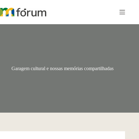
Pular
para
o
conteúdo
Garagem cultural e nossas memórias compartilhadas