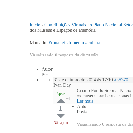
Início
›
Contribuições Virtuais no Plano Nacional Seto
dos Museus e Espaços de Memória
Marcado:
#rouanet #fomento #cultura
Visualizando 0 resposta da discussão
Autor
Posts
31 de outubro de 2024 às 17:10
#35370
Ivan Day
Criar o Fundo Setorial Nacio
Apoio
os museus brasileiros e suas in
Ler mais...
Autor
1
Posts
Não apoio
Visualizando 0 resposta da di