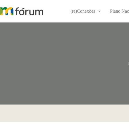
Pular
para
(re)Conexões
Plano Nac
o
conteúdo