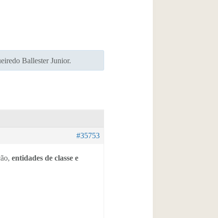
iredo Ballester Junior.
#35753
ção,
entidades de classe e