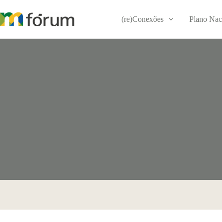
Pular
para
(re)Conexões
Plano Nac
o
conteúdo