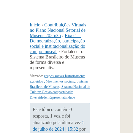
Início
›
Contribuições Virtuais
no Plano Nacional Setorial de
Museus 2025/35
›
Eixo 1 –
Democratização, participação
social e institucionalização do
campo museal
›
Fortalecer o
Sistema Brasileiro de Museus
de forma diversa e
representativa
Marcado:
grupos sociais historicamente
excluídos ; Movimentos sociais;
,
Sistema
Brasileiro de Museus; Sistema Nacional de
Cultura; Gestão compartilhada;
Diversidade; Representatividade
Este tópico contém 0
resposta, 1 voz e foi
atualizado pela última vez
5
de julho de 2024 | 15:32
por