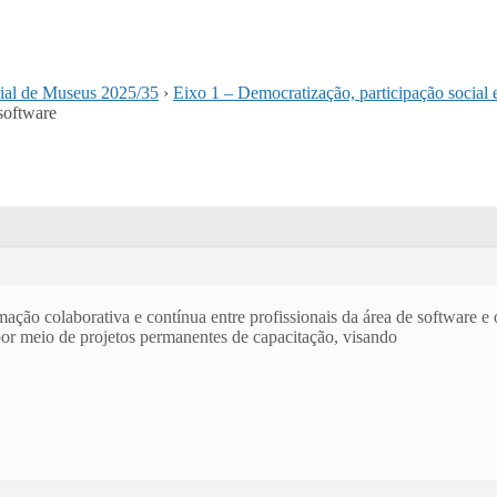
rial de Museus 2025/35
›
Eixo 1 – Democratização, participação social 
software
ação colaborativa e contínua entre profissionais da área de software e 
por meio de projetos permanentes de capacitação, visando