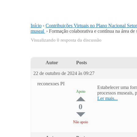
Início
›
Contribuições Virtuais no Plano Nacional Seto
museal
›
Formação colaborativa e contínua na área de 
Visualizando 0 resposta da discussão
Autor
Posts
22 de outubro de 2024 às 09:27
reconexoes PI
Estabelecer uma form
Apoio
processos museais, 
Ler mais...
0
Não apoio