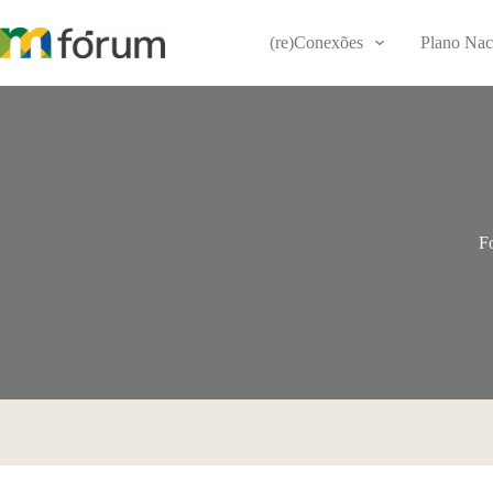
Pular
para
(re)Conexões
Plano Nac
o
conteúdo
F