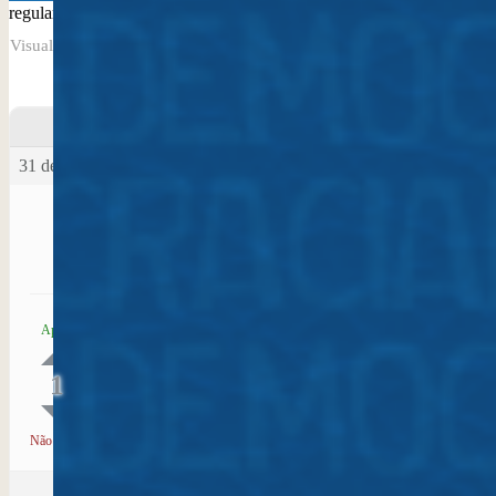
regulamentos de funcionamento padrões de museus
Visualizando 0 resposta da discussão
Autor
Posts
31 de outubro de 2024 às 17:25
#35373
Ivan Day
Disponibilizar modelos de legislações, que
Apoio
estejam em consonância com legislações
correlatas ao campo museológico, para criação de
espaços museológicos e de memória e
1
regularização dos es
Ler mais...
Não apoio
Autor
Posts