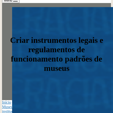
Menu
Criar instrumentos legais e
regulamentos de
funcionamento padrões de
museus
Início
›
Contribuições Virtuais no Plano Nacional Setorial de
Museus 2025/35
›
Eixo 1 – Democratização, participação social e
institucionalização do campo museal
›
Criar instrumentos legais e