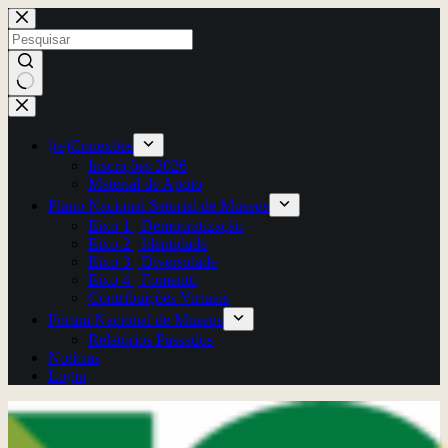
Pular
para
o
conteúdo
Sem
resultados
(re)Conexões
Inscrições 2026
Material de Apoio
Plano Nacional Setorial de Museus
Eixo 1 | Democratização
Eixo 2 | Identidade
Eixo 3 | Diversidade
Eixo 4 | Fomento
Contribuições Virtuais
Fórum Nacional de Museus
Relatórios Passados
Notícias
Login