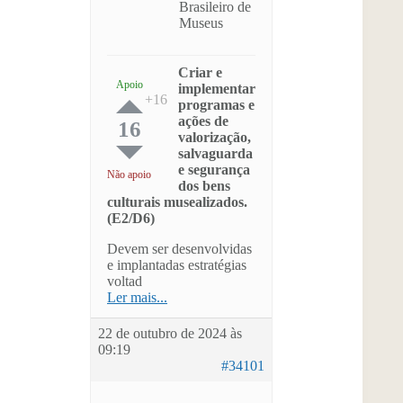
Brasileiro de
Museus
Criar e
Apoio
implementar
programas e
ações de
16
valorização,
salvaguarda
e segurança
Não apoio
dos bens
culturais musealizados.
(E2/D6)
Devem ser desenvolvidas
e implantadas estratégias
voltad
Ler mais...
22 de outubro de 2024 às
09:19
#34101