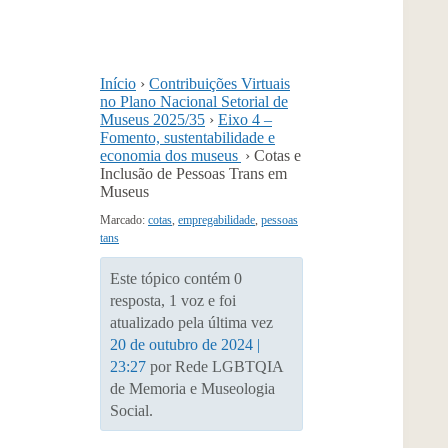
Início
›
Contribuições Virtuais
no Plano Nacional Setorial de
Museus 2025/35
›
Eixo 4 –
Fomento, sustentabilidade e
economia dos museus
›
Cotas e
Inclusão de Pessoas Trans em
Museus
Marcado:
cotas
,
empregabilidade
,
pessoas
tans
Este tópico contém 0
resposta, 1 voz e foi
atualizado pela última vez
20 de outubro de 2024 |
23:27
por Rede LGBTQIA
de Memoria e Museologia
Social.