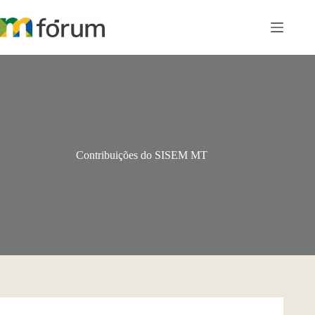
Pular
para
o
conteúdo
Contribuições do SISEM MT