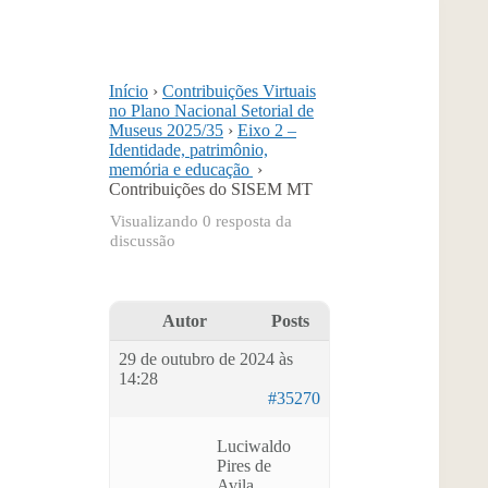
Início
›
Contribuições Virtuais
no Plano Nacional Setorial de
Museus 2025/35
›
Eixo 2 –
Identidade, patrimônio,
memória e educação
›
Contribuições do SISEM MT
Visualizando 0 resposta da
discussão
Autor
Posts
29 de outubro de 2024 às
14:28
#35270
Luciwaldo
Pires de
Avila