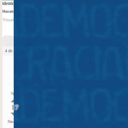
identidade coletiva
Marcado:
Preservação; patrimônio; identidade; memória
Visualizando 0 resposta da discussão
Autor
Posts
4 de junho de 2024 às 09:23
#9697
Iron Mendes Jr
Patrimônio como espelho da identidade:
Apoio
Fazer abordagens educativas que elucidem como
os locais históricos, museus e tradições refletem a
identidade de um povo objetivando demonstrar a
17
importância
Ler mais...
Não apoio
Este tópico foi modificado 2 anos, 2 meses atrás
por Iron Mendes Jr.