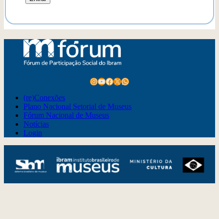
Instagram
Youtube
Facebook
X
WhatsApp
(re)Conexões
Plano Nacional Setorial de Museus
Fórum Nacional de Museus
Notícias
Login