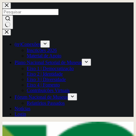
Pular
para
o
conteúdo
Sem
resultados
(re)Conexões
Inscrições 2026
Material de Apoio
Plano Nacional Setorial de Museus
Eixo 1 | Democratização
Eixo 2 | Identidade
Eixo 3 | Diversidade
Eixo 4 | Fomento
Contribuições Virtuais
Fórum Nacional de Museus
Relatórios Passados
Notícias
Login