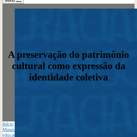
Menu
A preservação do patrimônio
cultural como expressão da
identidade coletiva
Início
›
Contribuições Virtuais no Plano Nacional Setorial de
Museus 2025/35
›
Eixo 2 – Identidade, patrimônio, memória e
educação
›
A preservação do patrimônio cultural como expressão da