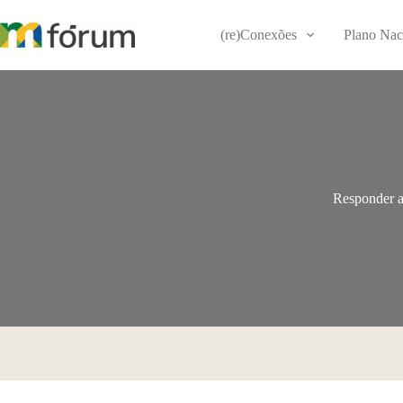
Pular
para
(re)Conexões
Plano Nac
o
conteúdo
Responder a