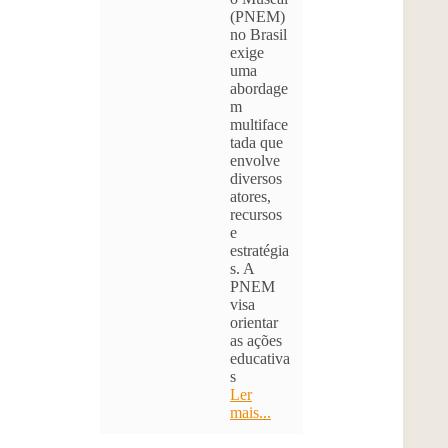
(PNEM)
no Brasil
exige
uma
abordage
m
multiface
tada que
envolve
diversos
atores,
recursos
e
estratégia
s. A
PNEM
visa
orientar
as ações
educativa
s
Ler
mais...